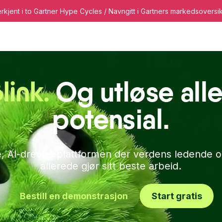
rkjent i to Gartner Hype Cycles / Navngitt i Gartners markedsoversikt
ssurser
Prissetting
ttformen for ansatt
Og utløse all
potensial.
ge, AI-drevne plattformen der verdens ledende o
allerede gjør sitt beste arbeid.
Bestill en demonstrasjon
Start gratis