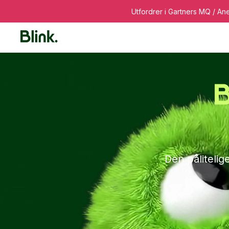
Utfordrer i Gartners MQ / Ane
Plattform
Løsninger
Kunder
Re
Kommunikasjonspla
Den påliteli