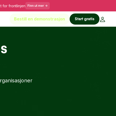
 for frontlinjen
Finn ut mer
→
Start gratis
Bestill en demonstrasjon
e, bygget for team 
es
rganisasjoner